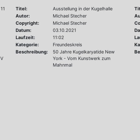
111
Titel:
Ausstellung in der Kugelhalle
Ti
Autor:
Michael Stecher
Au
Copyright:
Michael Stecher
Co
Datum:
03.10.2021
Da
Laufzeit:
11:02
La
Kategorie:
Freundeskreis
Ka
s
Beschreibung:
50 Jahre Kugelkaryatide New
Be
 V
York - Vom Kunstwerk zum
Mahnmal