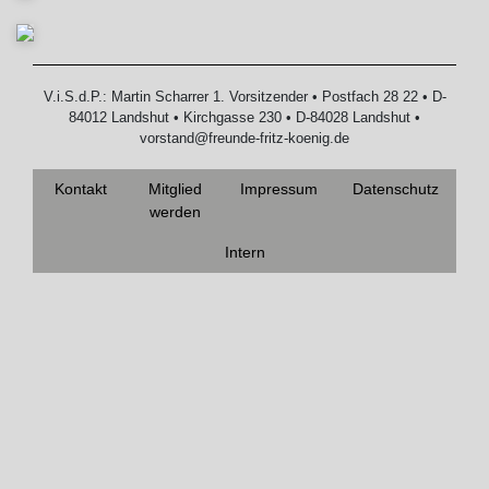
V.i.S.d.P.: Martin Scharrer 1. Vorsitzender • Postfach 28 22 • D-
84012 Landshut • Kirchgasse 230 • D-84028 Landshut •
vorstand@freunde-fritz-koenig.de
Kontakt
Mitglied
Impressum
Datenschutz
werden
Intern