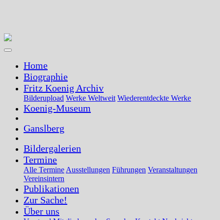
Toggle
navigation
Home
Biographie
Fritz Koenig Archiv
Bilderupload
Werke Weltweit
Wiederentdeckte Werke
Koenig-Museum
Ganslberg
Bildergalerien
Termine
Alle Termine
Ausstellungen
Führungen
Veranstaltungen
Vereinsintern
Publikationen
Zur Sache!
Über uns