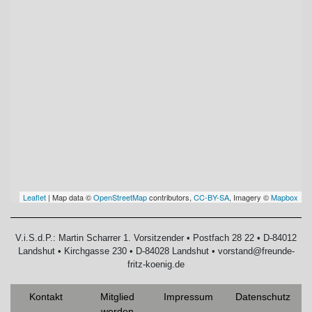
Leaflet
| Map data ©
OpenStreetMap
contributors,
CC-BY-SA
, Imagery ©
Mapbox
V.i.S.d.P.: Martin Scharrer 1. Vorsitzender • Postfach 28 22 • D-84012
Landshut • Kirchgasse 230 • D-84028 Landshut • vorstand@freunde-
fritz-koenig.de
Kontakt
Mitglied
Impressum
Datenschutz
werden