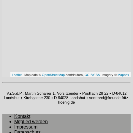
Leaflet
| Map data ©
OpenStreetMap
contributors,
CC-BY-SA
, Imagery ©
Mapbox
V.i.S.d.P.: Martin Scharrer 1. Vorsitzender • Postfach 28 22 • D-84012
Landshut • Kirchgasse 230 • D-84028 Landshut • vorstand@freunde-fritz-
koenig.de
Kontakt
Mitglied werden
Impressum
Datenschutz