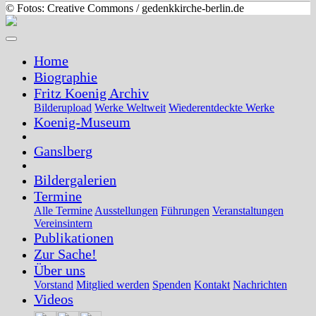
© Fotos: Creative Commons / gedenkkirche-berlin.de
Toggle
navigation
Home
Biographie
Fritz Koenig Archiv
Bilderupload
Werke Weltweit
Wiederentdeckte Werke
Koenig-Museum
Ganslberg
Bildergalerien
Termine
Alle Termine
Ausstellungen
Führungen
Veranstaltungen
Vereinsintern
Publikationen
Zur Sache!
Über uns
Vorstand
Mitglied werden
Spenden
Kontakt
Nachrichten
Videos