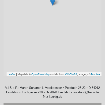
Leaflet
| Map data ©
OpenStreetMap
contributors,
CC-BY-SA
, Imagery ©
Mapbox
V.i.S.d.P.: Martin Scharrer 1. Vorsitzender • Postfach 28 22 • D-84012
Landshut • Kirchgasse 230 • D-84028 Landshut • vorstand@freunde-
fritz-koenig.de