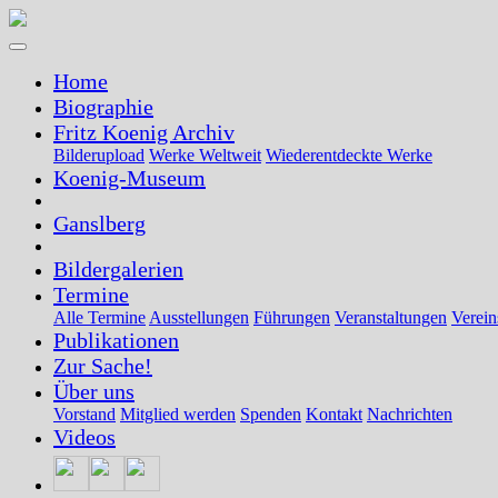
Toggle
navigation
Home
Biographie
Fritz Koenig Archiv
Bilderupload
Werke Weltweit
Wiederentdeckte Werke
Koenig-Museum
Ganslberg
Bildergalerien
Termine
Alle Termine
Ausstellungen
Führungen
Veranstaltungen
Verein
Publikationen
Zur Sache!
Über uns
Vorstand
Mitglied werden
Spenden
Kontakt
Nachrichten
Videos