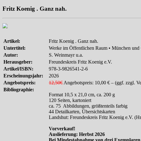
Fritz Koenig . Ganz nah.
Artikel:
Fritz Koenig . Ganz nah.
Untertitel:
Werke im Öffentlichen Raum • München und
Autor:
S. Weinmayr u.a.
Herausgeber:
Freundeskreis Fritz Koenig e.V.
Artikel/ISBN:
978-3-9826541-2-6
Erscheinungsjahr:
2026
Angebotspreis:
12,50€
Angebotspreis: 10,00 € – (ggf. zzgl. V
Bibliographie:
Format 10,5 x 21,0 cm, ca. 200 g
120 Seiten, kartoniert
ca. 75 Abbildungen, größtenteils farbig
44 Detailkarten, Übersichtskarten
Landshut: Freundeskreis Fritz Koenig e.V. (Hr
Vorverkauf!
Auslieferung: Herbst 2026
Bei Mindestabnahme von drei Exemplaren er