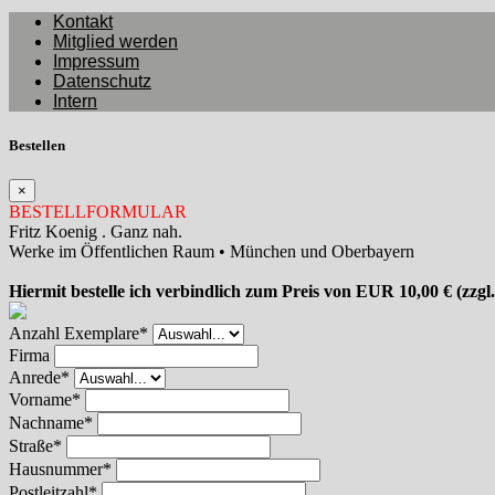
Kontakt
Mitglied werden
Impressum
Datenschutz
Intern
Bestellen
×
BESTELLFORMULAR
Fritz Koenig . Ganz nah.
Werke im Öffentlichen Raum • München und Oberbayern
Hiermit bestelle ich verbindlich zum Preis von EUR 10,00 €
(zzgl
Anzahl Exemplare*
Firma
Anrede*
Vorname*
Nachname*
Straße*
Hausnummer*
Postleitzahl*