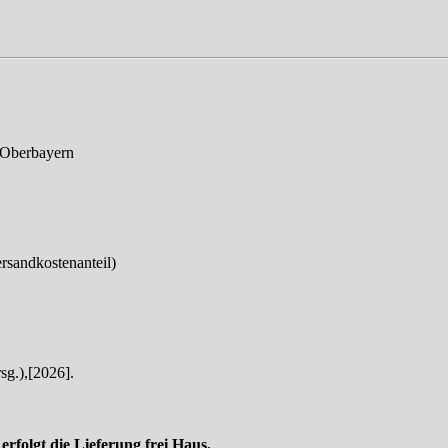
 Oberbayern
ersandkostenanteil)
sg.),[2026].
folgt die Lieferung frei Haus.