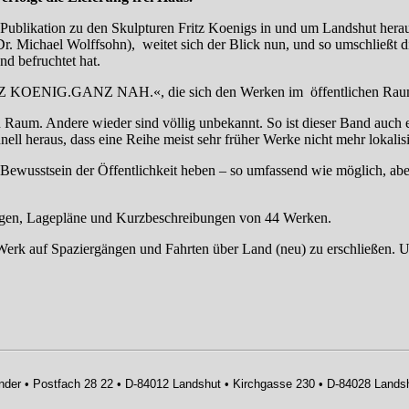
Publikation zu den Skulpturen Fritz Koenigs in und um Landshut herau
r. Michael Wolffsohn), weitet sich der Blick nun, und so umschließt d
d befruchtet hat.
RITZ KOENIG.GANZ NAH.«, die sich den Werken im öffentlichen Ra
 Raum. Andere wieder sind völlig unbekannt. So ist dieser Band auch
nell heraus, dass eine Reihe meist sehr früher Werke nicht mehr lokali
Bewusstsein der Öffentlichkeit heben – so umfassend wie möglich, aber
ungen, Lagepläne und Kurzbeschreibungen von 44 Werken.
 Werk auf Spaziergängen und Fahrten über Land (neu) zu erschließen. Un
zender • Postfach 28 22 • D-84012 Landshut • Kirchgasse 230 • D-84028 Lands