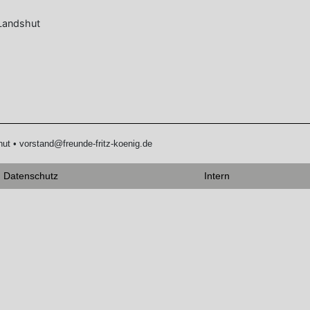
 Landshut
hut • vorstand@freunde-fritz-koenig.de
Datenschutz
Intern