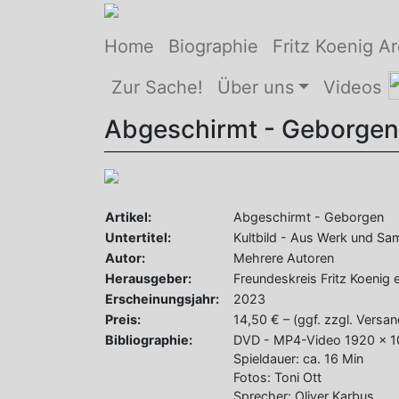
Home
Biographie
Fritz Koenig Ar
Zur Sache!
Über uns
Videos
Abgeschirmt - Geborgen
Artikel:
Abgeschirmt - Geborgen
Untertitel:
Kultbild - Aus Werk und S
Autor:
Mehrere Autoren
Herausgeber:
Freundeskreis Fritz Koenig e
Erscheinungsjahr:
2023
Preis:
14,50 € – (ggf. zzgl. Versan
Bibliographie:
DVD - MP4-Video 1920 x 1
Spieldauer: ca. 16 Min
Fotos: Toni Ott
Sprecher: Oliver Karbus