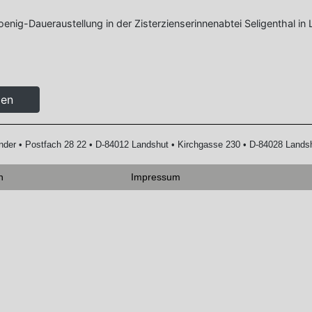
enig-Daueraustellung in der Zisterzienserinnenabtei Seligenthal in
len
zender • Postfach 28 22 • D-84012 Landshut • Kirchgasse 230 • D-84028 Lands
n
Impressum