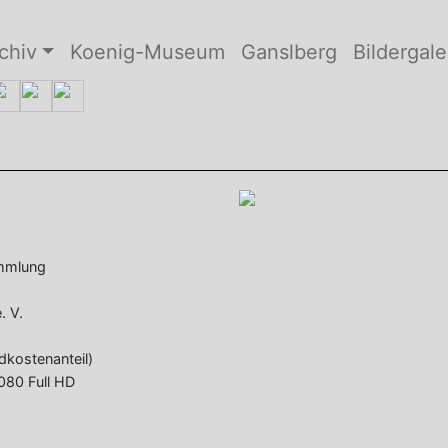
chiv
Koenig-Museum
Ganslberg
Bildergale
ammlung
. V.
dkostenanteil)
080 Full HD