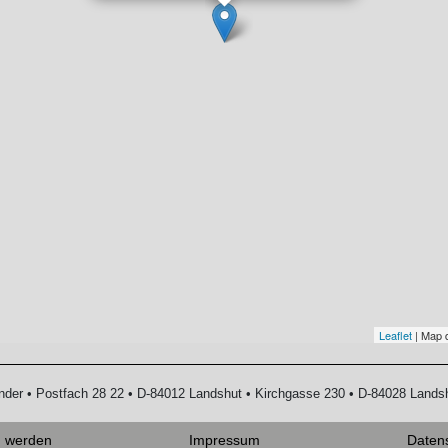
Leaflet
| Map 
zender • Postfach 28 22 • D-84012 Landshut • Kirchgasse 230 • D-84028 Lands
d werden
Impressum
Daten