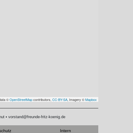
data ©
OpenStreetMap
contributors,
CC-BY-SA
, Imagery ©
Mapbox
hut • vorstand@freunde-fritz-koenig.de
schutz
Intern