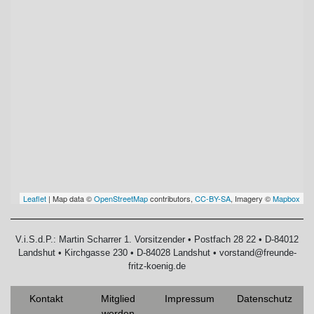
Leaflet
| Map data ©
OpenStreetMap
contributors,
CC-BY-SA
, Imagery ©
Mapbox
V.i.S.d.P.: Martin Scharrer 1. Vorsitzender • Postfach 28 22 • D-84012
Landshut • Kirchgasse 230 • D-84028 Landshut • vorstand@freunde-
fritz-koenig.de
Kontakt
Mitglied
Impressum
Datenschutz
werden